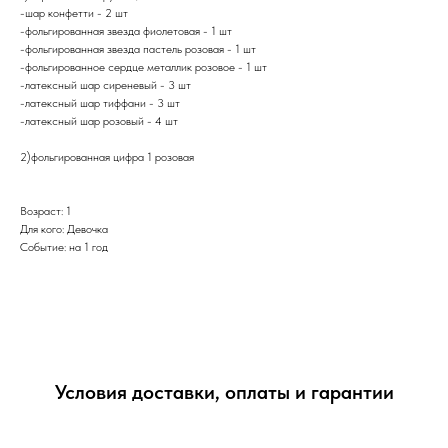
-шар конфетти - 2 шт
-фольгированная звезда фиолетовая - 1 шт
-фольгированная звезда пастель розовая - 1 шт
-фольгированное сердце металлик розовое - 1 шт
-латексный шар сиреневый - 3 шт
-латексный шар тиффани - 3 шт
-латексный шар розовый - 4 шт
2)фольгированная цифра 1 розовая
Возраст: 1
Для кого: Девочка
Событие: на 1 год
Условия доставки, оплаты и гарантии