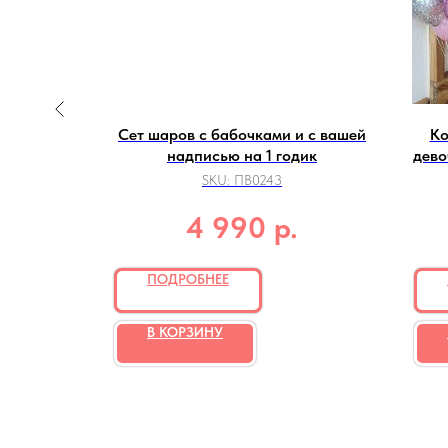
 из
Сет шаров с бабочками и с вашей
Ко
риков
надписью на 1 годик
дево
SKU:
ПВ0243
р.
4 990
ПОДРОБНЕЕ
В КОРЗИНУ