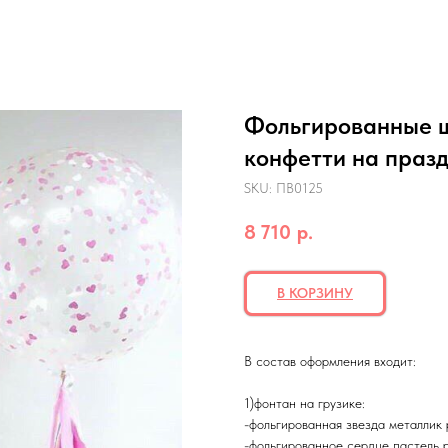
Фольгированные ш
конфетти на праз
SKU:
ПВ0125
8 710
р.
В КОРЗИНУ
В состав оформления входит:
1)фонтан на грузике:
-фольгированная звезда металлик 
-фольгированное сердце пастель 