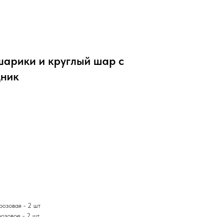
арики и круглый шар с
дник
розовая - 2 шт
розовое - 2 шт