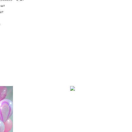
1 шт
 шт
я