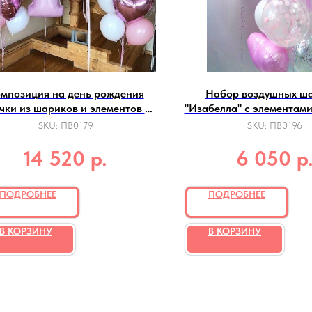
мпозиция на день рождения
Набор воздушных ш
чки из шариков и элементов из
"Изабелла" с элементами
фольги
SKU:
ПВ0179
SKU:
ПВ0196
р.
р
14 520
6 050
ПОДРОБНЕЕ
ПОДРОБНЕЕ
В КОРЗИНУ
В КОРЗИНУ