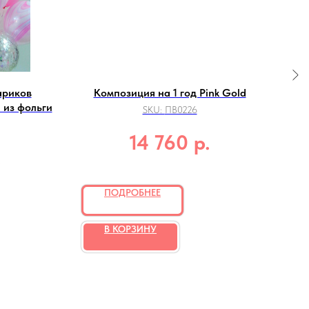
ариков
Композиция на 1 год Pink Gold
 из фольги
фол
SKU:
ПВ0226
р.
14 760
.
ПОДРОБНЕЕ
В КОРЗИНУ