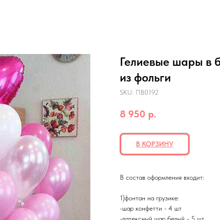
Гелиевые шары в б
из фольги
SKU:
ПВ0192
8 950
р.
В КОРЗИНУ
В состав оформления входит:
1)фонтан на грузике:
-шар конфетти - 4 шт
-латексный шар белый - 5 шт