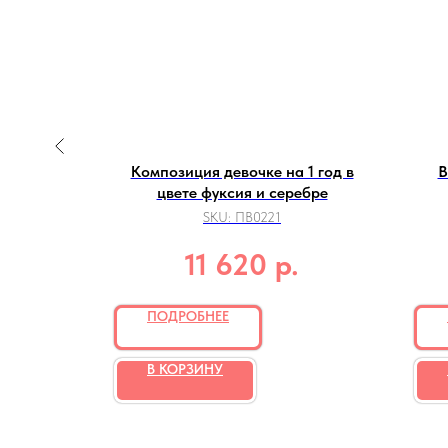
цифрой и
Композиция девочке на 1 год в
В
цвете фуксия и серебре
SKU:
ПВ0221
р.
11 620
ПОДРОБНЕЕ
В КОРЗИНУ