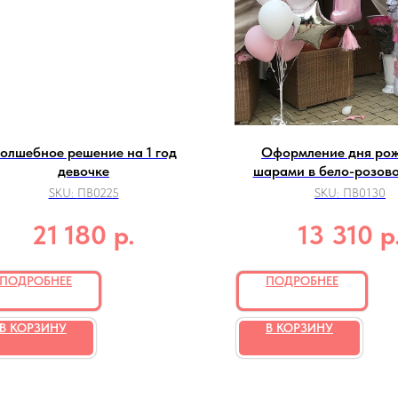
олшебное решение на 1 год
Оформление дня ро
девочке
шарами в бело-розово
SKU:
ПВ0225
SKU:
ПВ0130
р.
р
21 180
13 310
ПОДРОБНЕЕ
ПОДРОБНЕЕ
В КОРЗИНУ
В КОРЗИНУ