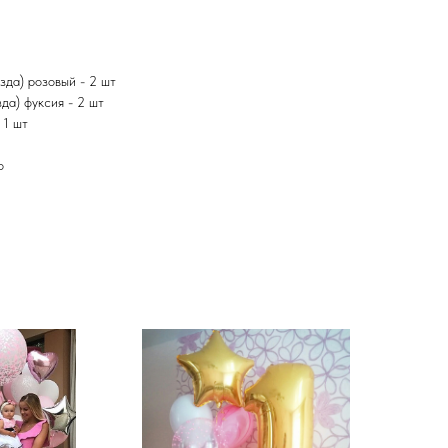
зда) розовый - 2 шт
да) фуксия - 2 шт
- 1 шт
ро