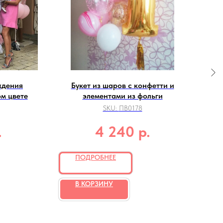
ждения
Букет из шаров с конфетти и
Ко
м цвете
элементами из фольги
SKU:
ПВ0178
.
р.
4 240
ПОДРОБНЕЕ
В КОРЗИНУ