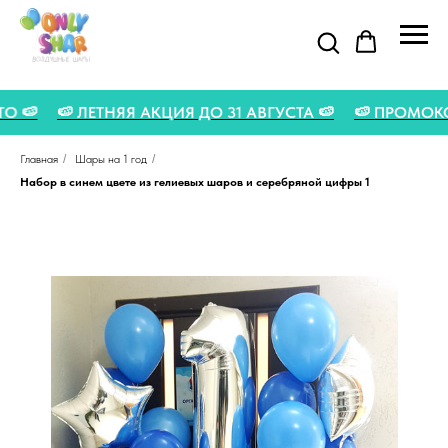
 LETO 🍉
🍉 ЛЕТНЯЯ АКЦИЯ ДО 31 АВГУСТА 🍉
🍉 ПРОМ
Главная
/
Шары на 1 год
/
Набор в синем цвете из гелиевых шаров и серебряной цифры 1