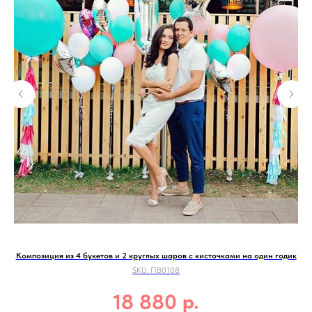
Композиция из 4 букетов и 2 круглых шаров с кисточками на один годик
SKU:
ПВ0108
р.
18 880