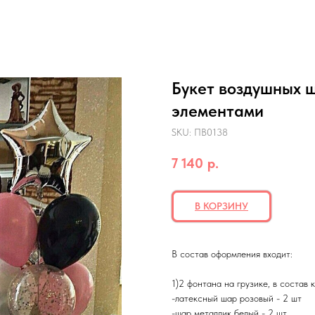
Букет воздушных 
элементами
SKU:
ПВ0138
7 140
р.
В КОРЗИНУ
В состав оформления входит:
1)2 фонтана на грузике, в состав 
-латексный шар розовый - 2 шт
-шар металлик белый - 2 шт