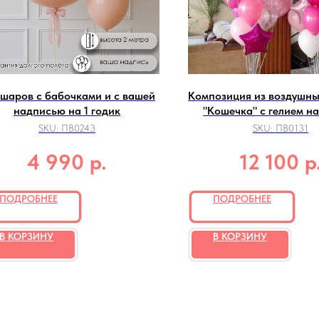
 шаров с бабочками и с вашей
Композиция из воздушн
надписью на 1 годик
"Кошечка" с гелием на
SKU:
ПВ0243
SKU:
ПВ0131
р.
р
4 990
12 100
ПОДРОБНЕЕ
ПОДРОБНЕЕ
В КОРЗИНУ
В КОРЗИНУ