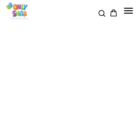
Я АКЦИЯ ДО 31 АВГУСТА 🍉
🍉 ПРОМОКОД НА СКИДКУ 5% 