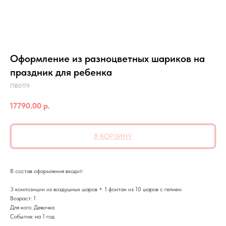
Оформление из разноцветных шариков на
праздник для ребенка
ПВ0119
17790.00
р.
В КОРЗИНУ
В состав оформления входит:
3 композиции из воздушных шаров + 1 фонтан из 10 шаров с гелием
Возраст: 1
Для кого: Девочка
Событие: на 1 год