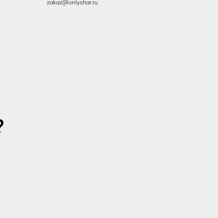
zakaz@onlyshar.ru
?