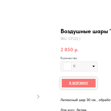
Воздушные шары "
SKU:
СР222_1
2 850
р.
Количество
11
В КОРЗИНУ
Латексный шар 30 см., обработ
Для кого: Детям