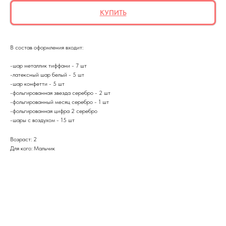
КУПИТЬ
В состав оформления входит:
-шар металлик тиффани - 7 шт
-латексный шар белый - 5 шт
-шар конфетти - 5 шт
-фольгированная звезда серебро - 2 шт
-фольгированный месяц серебро - 1 шт
-фольгированная цифра 2 серебро
-шары с воздухом - 15 шт
Возраст: 2
Для кого: Мальчик