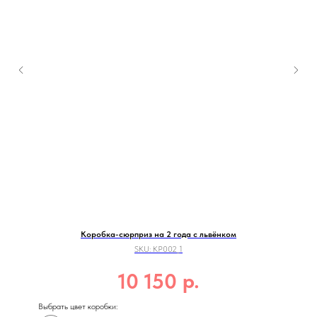
Коробка-сюрприз на 2 года с львёнком
SKU:
КР002_1
р.
10 150
Выбрать цвет коробки: