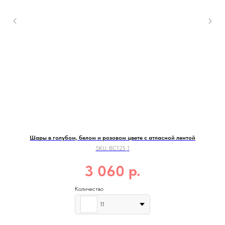
Шары в голубом, белом и розовом цвете с атласной лентой
SKU:
ВС125_1
р.
3 060
Количество
11