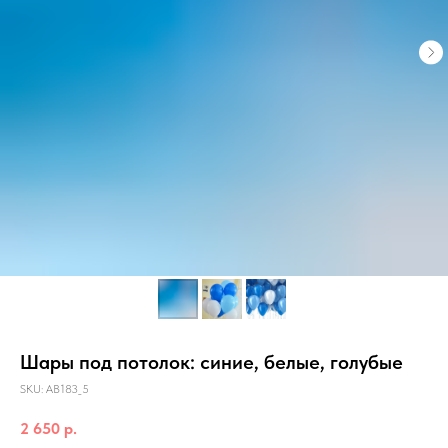
Шары под потолок: синие, белые, голубые
SKU:
АВ183_5
2 650
р.