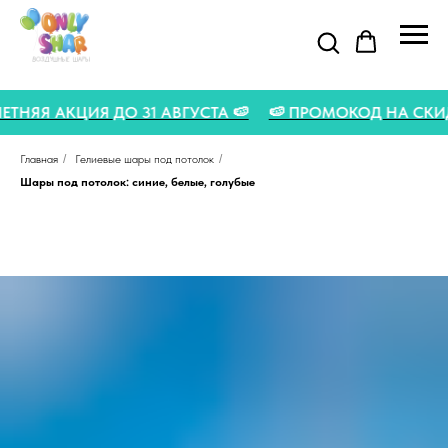
🍉 ЛЕТНЯЯ АКЦИЯ ДО 31 АВГУСТА 🍉
🍉 ПРОМОКОД НА СК
Главная
/
Гелиевые шары под потолок
/
Шары под потолок: синие, белые, голубые