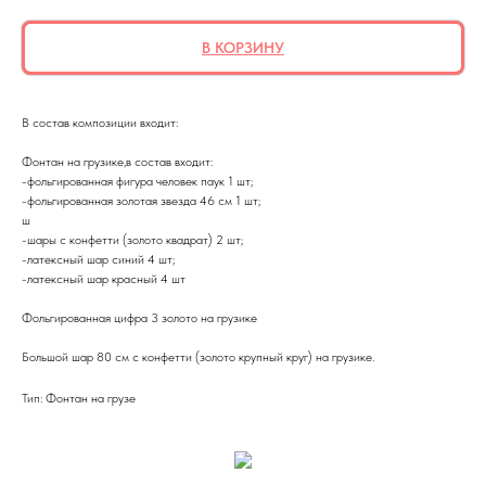
В КОРЗИНУ
В состав композиции входит:
Фонтан на грузике,в состав входит:
-фольгированная фигура человек паук 1 шт;
-фольгированная золотая звезда 46 см 1 шт;
ш
-шары с конфетти (золото квадрат) 2 шт;
-латексный шар синий 4 шт;
-латексный шар красный 4 шт
Фольгированная цифра 3 золото на грузике
Большой шар 80 см с конфетти (золото крупный круг) на грузике.
Тип: Фонтан на грузе