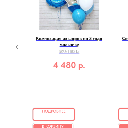
ода для
Композиция из шаров на 3 года
Се
мальчику
SKU:
ПВ315
.
р.
4 480
ПОДРОБНЕЕ
В КОРЗИНУ