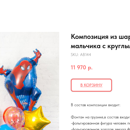
Композиция из ша
мальчика с кругл
SKU:
АВ144
11 970
р.
В КОРЗИНУ
В состав композиции входит:
Фонтан на грузике,в состав входи
-фольгированная фигура человек па
-фольгированная золотая звезда 4