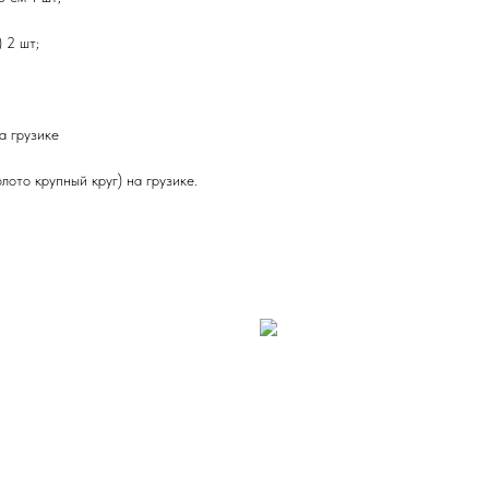
 2 шт;
а грузике
лото крупный круг) на грузике.