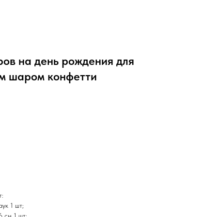
ров на день рождения для
ым шаром конфетти
т:
ук 1 шт;
6 см 1 шт;