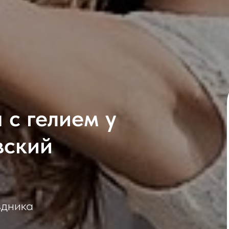
с гелием у
вский
здника