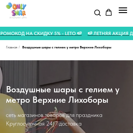
ВГУСТА 🍉
🍉 ПРОМОКОД НА СКИДКУ 5% - LETO 🍉
🍉 
Главная
/
Воздушные шары с гелием у метро Верхние Лихоборы
Воздушные шары с гелием у
метро Верхние Лихоборы
сеть магазинов товаров для праздника
Круглосуточная 24/7 доставка