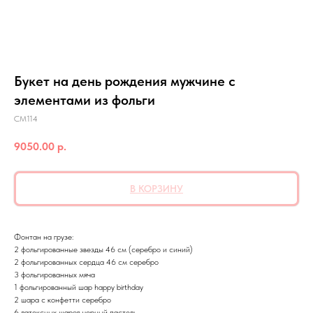
Букет на день рождения мужчине с
элементами из фольги
СМ114
9050.00
р.
В КОРЗИНУ
Фонтан на грузе:
2 фольгированные звезды 46 см (серебро и синий)
2 фольгированных сердца 46 см серебро
3 фольгированных мяча
1 фольгированный шар happy birthday
2 шара с конфетти серебро
6 латексных шаров черный пастель