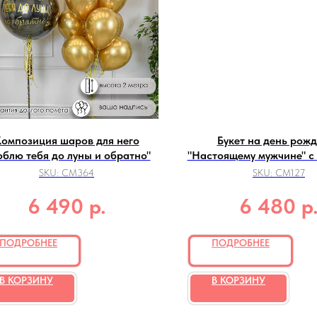
омпозиция шаров для него
Букет на день рож
блю тебя до луны и обратно"
"Настоящему мужчине" с
фольги
SKU:
СМ364
SKU:
СМ127
р.
р
6 490
6 480
ПОДРОБНЕЕ
ПОДРОБНЕЕ
В КОРЗИНУ
В КОРЗИНУ