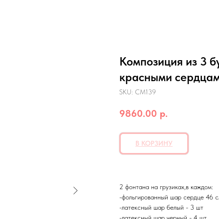
Композиция из 3 б
красными сердцам
SKU:
СМ139
9860.00
р.
В КОРЗИНУ
2 фонтана на грузиках,в каждом:
-фольгированный шар сердце 46 с
-латексный шар белый - 3 шт
-латексный шар черный - 4 шт