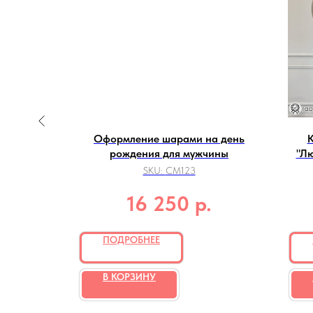
 в цветах
Оформление шарами на день
К
рождения для мужчины
"Лю
SKU:
СМ123
р.
16 250
ПОДРОБНЕЕ
В КОРЗИНУ