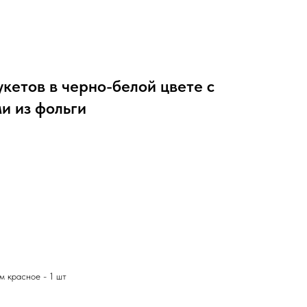
укетов в черно-белой цвете с
и из фольги
м красное - 1 шт