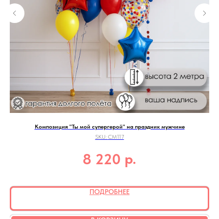
Композиция "Ты мой супергерой" на праздник мужчине
SKU:
СМ117
р.
8 220
ПОДРОБНЕЕ