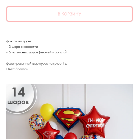
В КОРЗИНУ
фонтан на грузе:
- 3 шара с конфетти
- 6 латексных шаров (черный и золото)
фольгированный шар кубок на грузе 1 шт
Цвет: Золотой