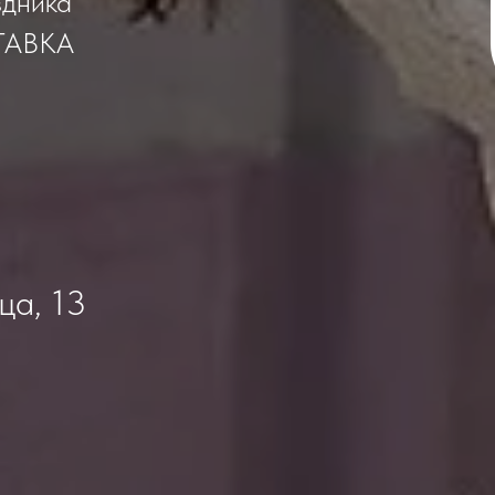
здника
ТАВКА
ца, 13