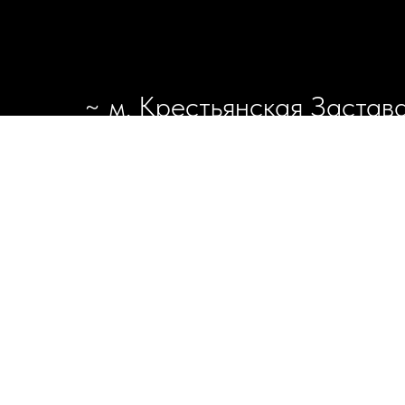
~ м. Крестьянская Застав
43
- Самовывоз не осуществляется