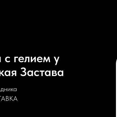
с гелием у
кая Застава
здника
ТАВКА