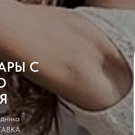
АРЫ С
О
Я
здника
ТАВКА