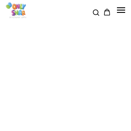
Я АКЦИЯ ДО 31 АВГУСТА 🍉
🍉 ПРОМОКОД НА СКИДКУ 5% 