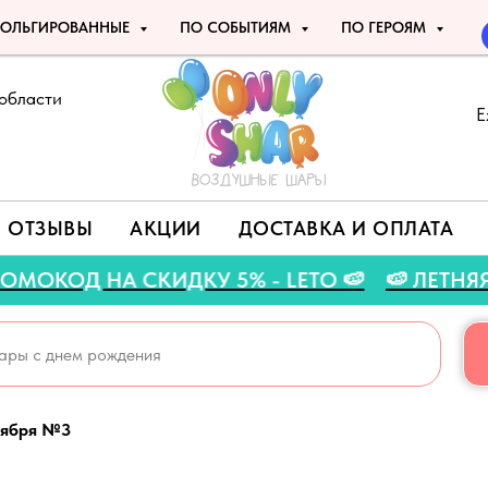
ОЛЬГИРОВАННЫЕ
ПО СОБЫТИЯМ
ПО ГЕРОЯМ
области
Е
ОТЗЫВЫ
АКЦИИ
ДОСТАВКА И ОПЛАТА
🍉 ПРОМОКОД НА СКИДКУ 5% - LETO 🍉
🍉
тября №3