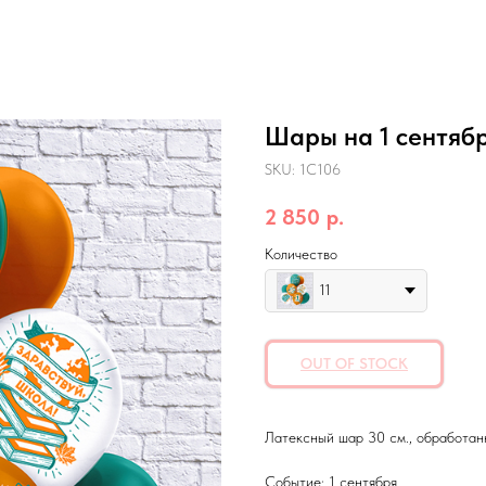
Шары на 1 сентяб
SKU:
1C106
2 850
р.
Количество
11
OUT OF STOCK
Латексный шар 30 см., обработанн
Событие: 1 сентября