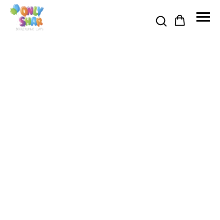
Я АКЦИЯ ДО 31 АВГУСТА 🍉
🍉 ПРОМОКОД НА СКИДКУ 5% 