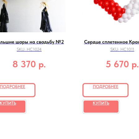
льшие шары на свадьбу №2
Сердце сплетенное Кра
SKU:
НС1024
SKU:
НС1011
р.
р.
8 370
5 670
ПОДРОБНЕЕ
ПОДРОБНЕЕ
КУПИТЬ
КУПИТЬ