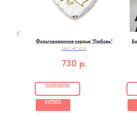
адьбу №1
Фольгированное сердце "Любовь"
Бо
SKU:
НС1010
р.
730
ПОДРОБНЕЕ
КУПИТЬ