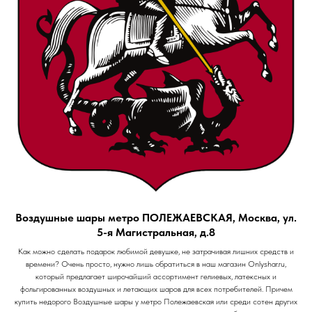
Воздушные шары метро ПОЛЕЖАЕВСКАЯ, Москва, ул.
5-я Магистральная, д.8
Как можно сделать подарок любимой девушке, не затрачивая лишних средств и
времени? Очень просто, нужно лишь обратиться в наш магазин Onlyshar.ru,
который предлагает широчайший ассортимент гелиевых, латексных и
фольгированных воздушных и летающих шаров для всех потребителей. Причем
купить недорого Воздушные шары у метро Полежаевская или среди сотен других