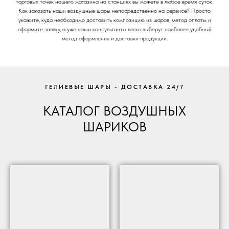
торговых точек нашего магазина на станциях вы можете в любое время суток.
Как заказать наши воздушные шары непосредственно на сервисе? Просто
укажите, куда необходимо доставить композицию из шаров, метод оплаты и
оформите заявку, а уже наши консультанты легко выберут наиболее удобный
метод оформления и доставки продукции.
ГЕЛИЕВЫЕ ШАРЫ - ДОСТАВКА 24/7
КАТАЛОГ ВОЗДУШНЫХ
ШАРИКОВ