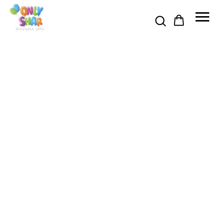
Я АКЦИЯ ДО 31 АВГУСТА 🍉
🍉 ПРОМОКОД НА СКИДКУ 5% 