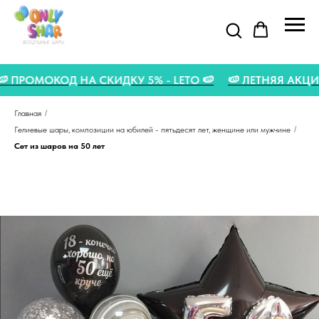

🍉 ПРОМОКОД НА СКИДКУ 5% - LETO 🍉
🍉 ЛЕТНЯЯ А
Главная
/
Гелиевые шары, композиции на юбилей - пятьдесят лет, женщине или мужчине
/
Сет из шаров на 50 лет