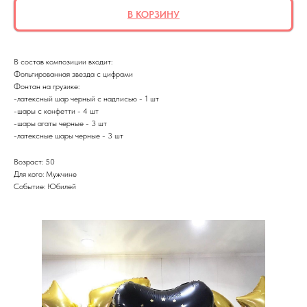
В КОРЗИНУ
В состав композиции входит:
Фольгированная звезда с цифрами
Фонтан на грузике:
-латексный шар черный с надписью - 1 шт
-шары с конфетти - 4 шт
-шары агаты черные - 3 шт
-латексные шары черные - 3 шт
Возраст: 50
Для кого: Мужчине
Событие: Юбилей