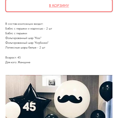
В КОРЗИНУ
В состав композиции входит:
Баблс с перьями и надписью - 2 шт
Баблс с перьями
Фольгированный шар "Kiss"
Фольгированный шар "Клубника"
Латексные шары белые - 2 шт
Возраст: 45
Для кого: Женщине