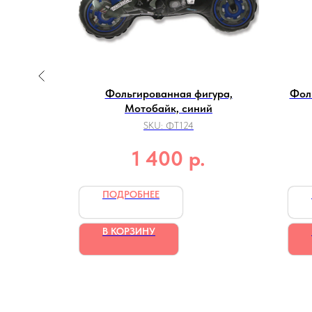
гура,
Фольгированная фигура,
Фол
ерный)
Мотобайк, синий
SKU:
ФТ124
р.
1 400
ПОДРОБНЕЕ
В КОРЗИНУ