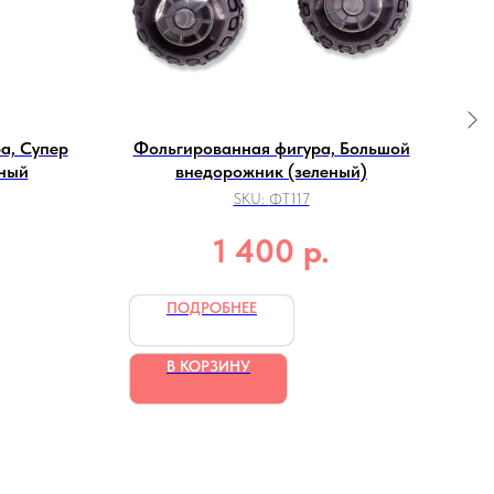
а, Супер
Фольгированная фигура, Большой
нный
внедорожник (зеленый)
SKU:
ФТ117
р.
1 400
ПОДРОБНЕЕ
В КОРЗИНУ